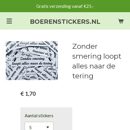
Gratis verzending vanaf €25,-
Ga
direct
BOERENSTICKERS.NL
naar
de
hoofdinhoud
Zonder
smering loopt
alles naar de
tering
€ 1,70
Aantal stickers