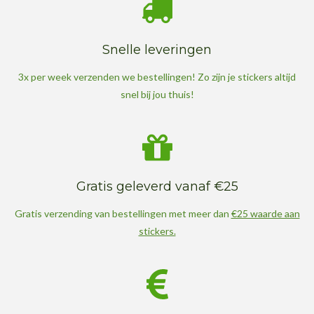
e
e
e
e
4
.
n
n
n
n
7
Snelle leveringen
2
3x per week verzenden we bestellingen! Zo zijn je stickers altijd
7
snel bij jou thuis!
2
7
2
7
2
Gratis geleverd vanaf €25
7
2
Gratis verzending van bestellingen met meer dan
€25 waarde aan
7
stickers.
2
7
s
t