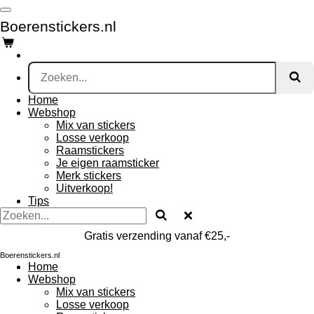
Ga
Boerenstickers.nl
direct
naar
de
hoofdinhoud
Home
Webshop
Mix van stickers
Losse verkoop
Raamstickers
Je eigen raamsticker
Merk stickers
Uitverkoop!
Tips
Gratis verzending vanaf €25,-
Boerenstickers.nl
Home
Webshop
Mix van stickers
Losse verkoop